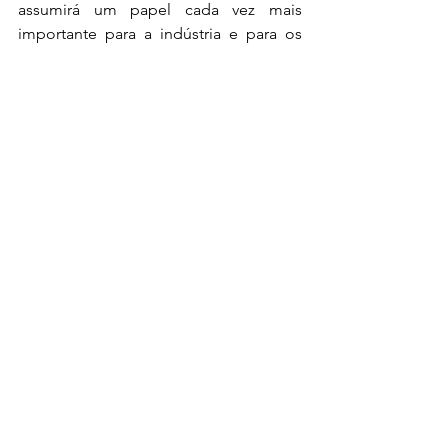
assumirá um papel cada vez mais 
importante para a indústria e para os 
consumidores.
No 
Núcleo Legal Games
, 
acompanhamos de perto os 
movimentos regulatórios que 
impactam desenvolvedores, publishers, 
plataformas e jogadores, traduzindo 
temas complexos em estratégia jurídica 
para o mercado de games.
Fonte: 
Digital EU
#DireitoGamer
#GameLaw
#DireitoDoConsumidorgamer
#JogosEletrônicos
#Games
#ConsumerRights
#DireitoDigital
#Videogame
#StopKillingGames
#ComissãoEuropeia
#NúcleoLegalGames
PreservaçãoDigital
#LiveService