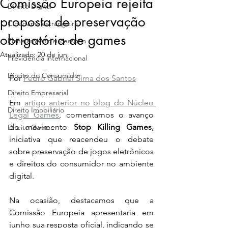
Comissão Europeia rejeita
Direito Digital
proposta de preservação
Cidadania estrangeira
obrigatória de games
Planejamento sucessório
Atualizado:
20 de jun.
Previdência internacional
Direito do Consumidor
Por 
Pedro Gabriel Sirna dos Santos
Direito Empresarial
Em 
artigo anterior no blog do Núcleo 
Direito Imobiliário
Legal Games
, comentamos o avanço 
do movimento 
Stop Killing Games
, 
Direito Gamer
iniciativa que reacendeu o debate 
sobre preservação de jogos eletrônicos 
e direitos do consumidor no ambiente 
digital.
Na ocasião, destacamos que a 
Comissão Europeia apresentaria em 
junho sua resposta oficial, indicando se 