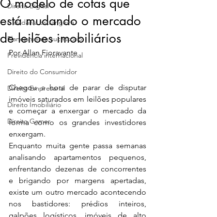
O modelo de cotas que
Direito Digital
está mudando o mercado
Cidadania estrangeira
de leilões imobiliários
Planejamento sucessório
Por Allan Fioravante
Previdência internacional
Direito do Consumidor
Chegou a hora de parar de disputar 
Direito Empresarial
imóveis saturados em leilões populares 
Direito Imobiliário
e começar a enxergar o mercado da 
Direito Gamer
forma como os grandes investidores 
enxergam.
Enquanto muita gente passa semanas 
analisando apartamentos pequenos, 
enfrentando dezenas de concorrentes 
e brigando por margens apertadas, 
existe um outro mercado acontecendo 
nos bastidores: prédios inteiros, 
galpões logísticos, imóveis de alto 