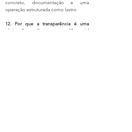
concreto, documentação e uma 
operação estruturada como lastro.
12. Por que a transparência é uma 
obrigação e não um mero diferencial 
nas operações em grupo?
Porque, diferentemente de apostas 
abstratas, o investimento é respaldado 
por um ativo real e documentado, 
exigindo prestação de contas exata 
sobre cada movimentação patrimonial 
e negocial daquele fundo ou grupo de 
cotistas.
13. Como um investidor realmente 
posicionado de forma profissional se 
comporta no mercado atual?
Ele trabalha amparado por inteligência 
de mercado, sólida estrutura jurídica, 