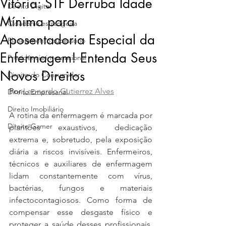
Vitória: STF Derruba Idade
Direito Digital
Mínima para
Cidadania estrangeira
Aposentadoria Especial da
Planejamento sucessório
Enfermagem! Entenda Seus
Previdência internacional
Novos Direitos
Direito do Consumidor
Por 
Leonardo Gutierrez Alves
Direito Empresarial
Direito Imobiliário
A rotina da enfermagem é marcada por 
Direito Gamer
plantões exaustivos, dedicação 
extrema e, sobretudo, pela exposição 
diária a riscos invisíveis. Enfermeiros, 
técnicos e auxiliares de enfermagem 
lidam constantemente com vírus, 
bactérias, fungos e materiais 
infectocontagiosos. Como forma de 
compensar esse desgaste físico e 
proteger a saúde desses profissionais, 