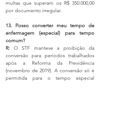
multas que superam os R$ 350.000,00 
por documento irregular.
13. Posso converter meu tempo de 
enfermagem (especial) para tempo 
comum?
R:
 O STF manteve a proibição da 
conversão para períodos trabalhados 
após a Reforma da Previdência 
(novembro de 2019). A conversão só é 
permitida para o tempo especial 
trabalhado antes dessa data.
14. Qual é o valor da aposentadoria 
especial da enfermagem após a 
decisão do STF?
R:
 O STF validou o novo cálculo da 
reforma. O valor será de 60% da média 
de todos os salários de contribuição, 