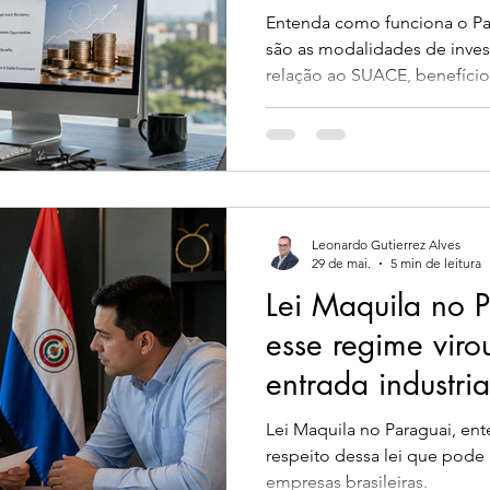
brasileiros
Entenda como funciona o Par
são as modalidades de inves
relação ao SUACE, benefícios
brasileiros que desejam res
Paraguai.
Leonardo Gutierrez Alves
29 de mai.
5 min de leitura
Lei Maquila no 
esse regime vir
entrada industri
Mercosul
Lei Maquila no Paraguai, ent
respeito dessa lei que pode 
empresas brasileiras.