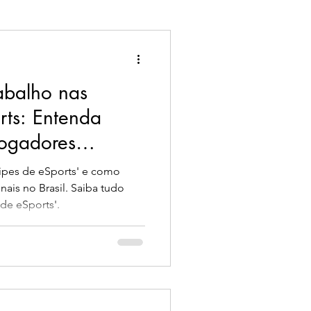
abalho nas
rts: Entenda
jogadores
Brasil
ipes de eSports' e como
nais no Brasil. Saiba tudo
de eSports'.