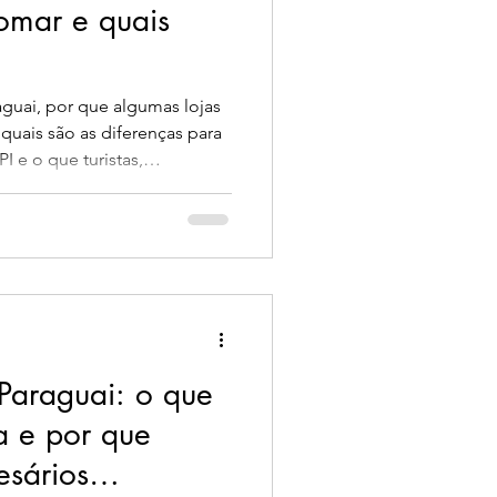
omar e quais
aguai, por que algumas lojas
quais são as diferenças para
I e o que turistas,
sileiros precisam observar
 Existe Pix no
 Paraguai: o que
a e por que
esários