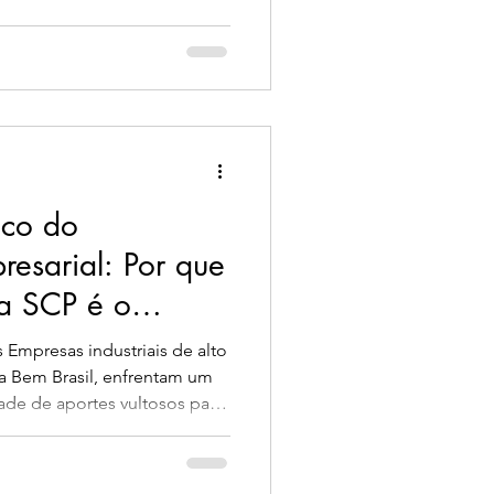
ico do
esarial: Por que
a SCP é o
timento que Você
 Empresas industriais de alto
a Bem Brasil, enfrentam um
dade de aportes vultosos para
iluição do controle e a
e novos sócios no contrato
vestidores buscam a