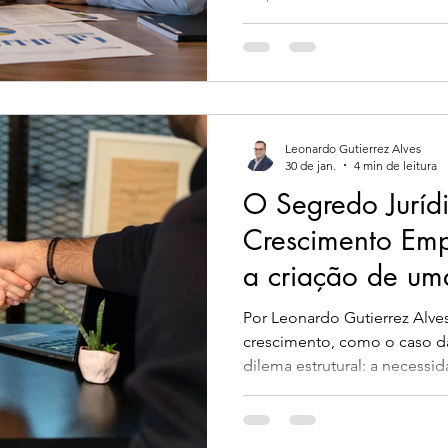
Leonardo Gutierrez Alves
30 de jan.
4 min de leitura
O Segredo Juríd
Crescimento Empr
a criação de um
"Hack" de Inves
Por Leonardo Gutierrez Alves
Não Conhece
crescimento, como o caso d
dilema estrutural: a necessi
expansão versus o risco de d
complexidade burocrática d
social. Simultaneamente, in