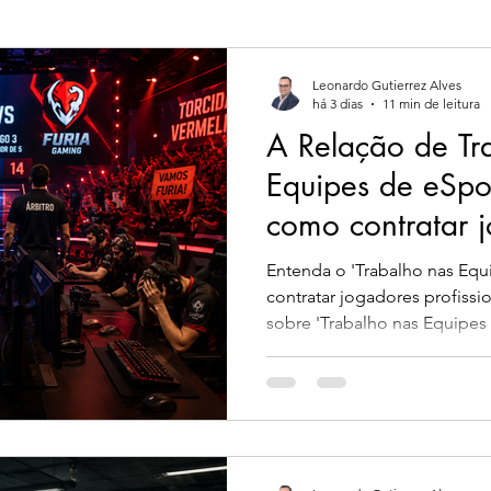
o Empresarial
Direito Imobiliário
Direito Gamer
Leonardo Gutierrez Alves
há 3 dias
11 min de leitura
A Relação de Tr
Equipes de eSpo
como contratar 
profissionais no 
Entenda o 'Trabalho nas Equ
contratar jogadores profissio
sobre 'Trabalho nas Equipes 