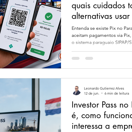
quais cuidados t
alternativas usar
Entenda se existe Pix no Par
aceitam pagamentos via Pix, 
o sistema paraguaio SIPAP/SP
moradores e empresários bra
antes de movimentar dinheiro no país.
Paraguai?
Leonardo Gutierrez Alves
12 de jun.
6 min de leitura
Investor Pass no
é, como funcion
interessa a empr