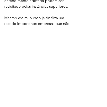
entendimento adotado poderá ser 
revisitado pelas instâncias superiores.
Mesmo assim, o caso já sinaliza um 
recado importante: empresas que não 
adequarem seus sistemas de 
monetização às exigências da 
legislação brasileira, 
independentemente das novas regras 
do ECA Digital, podem estar sujeitas a 
sanções relevantes, incluindo 
obrigações técnicas de compliance, 
indenizações e condenações 
milionárias.
Fonte: 
Voxel
advogadogamer
#DireitoGamer
#GamingLaw
advocaciagamer
DireitoGamer
#GameLaw
advogadogames
advocaciagames
GameLaw