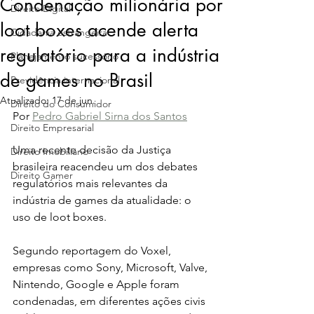
Condenação milionária por
Direito Digital
loot boxes acende alerta
Cidadania estrangeira
regulatório para a indústria
Planejamento sucessório
de games no Brasil
Previdência internacional
Atualizado:
17 de jun.
Direito do Consumidor
Por 
Pedro Gabriel Sirna dos Santos
Direito Empresarial
Uma recente decisão da Justiça 
Direito Imobiliário
brasileira reacendeu um dos debates 
Direito Gamer
regulatórios mais relevantes da 
indústria de games da atualidade: o 
uso de loot boxes.
Segundo reportagem do Voxel, 
empresas como Sony, Microsoft, Valve, 
Nintendo, Google e Apple foram 
condenadas, em diferentes ações civis 